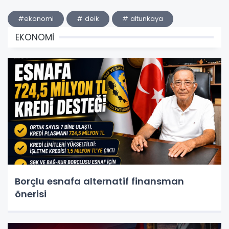
#ekonomi
# deik
# altunkaya
EKONOMİ
Borçlu esnafa alternatif finansman
önerisi