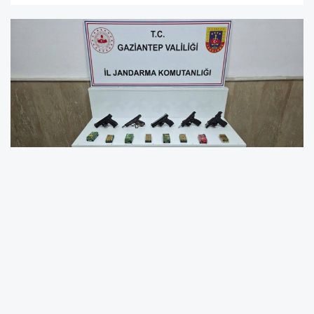
Gaziantep’te jandarmanın uyuşturucu madde
ticareti ve kaçakçılıkla mücadele