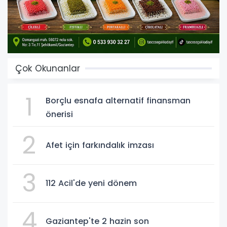
Çok Okunanlar
1
Borçlu esnafa alternatif finansman
önerisi
2
Afet için farkındalık imzası
3
112 Acil'de yeni dönem
4
Gaziantep'te 2 hazin son