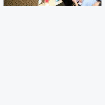
SANKO
Üniversitesi Tıp Fakültesi ve Deneysel
Hematoloji Derneği iş birliği ile “
Gaziantep
Zeugma Hematoloji Günleri” düzenlendi.
Toplantı, SANKO Üniversitesi Rektörü Prof. Dr.
Güner Dağlı adına SANKO Üniversitesi Sağlık
Bilimleri Fakültesi Dekanı Prof. Dr. Türkan
Pasinlioğlu’nun açılış konuşmasıyla başladı.
SANKO Üniversitesi’nin kurulduğu günden bu
yana akademik çalışmalara ev sahipliği
yapmaktan ve destek vermekten gurur ve
mutluluk duyduğunu kaydeden Prof. Dr.