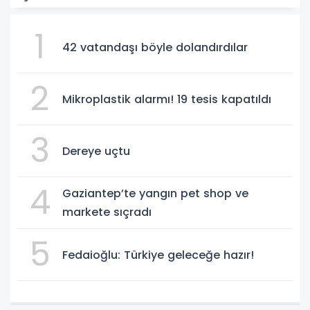
1
42 vatandaşı böyle dolandırdılar
2
Mikroplastik alarmı! 19 tesis kapatıldı
3
Dereye uçtu
4
Gaziantep’te yangın pet shop ve
markete sıçradı
5
Fedaioğlu: Türkiye geleceğe hazır!